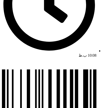
10:08 ب.ظ