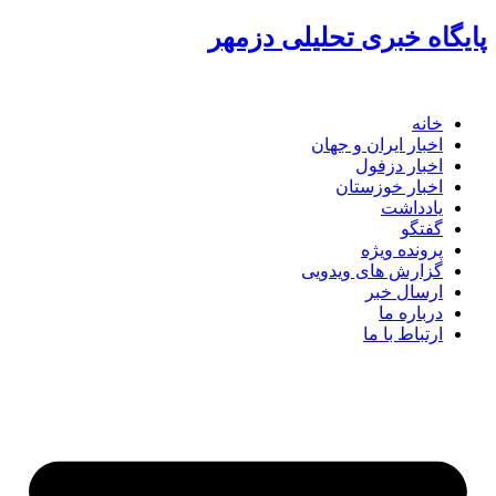
پرش
پایگاه خبری تحلیلی دزمهر
به
محتوا
خانه
اخبار ایران و جهان
اخبار دزفول
اخبار خوزستان
یادداشت
گفتگو
پرونده ویژه
گزارش های ویدویی
ارسال خبر
درباره ما
ارتباط با ما