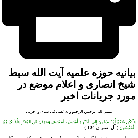
بیانیه حوزه علمیه آیت الله سبط
شیخ انصاری و اعلام موضع در
مورد جریانات اخیر
بسم الله الرحمن الرحیم و به ثقتی فی دنیای و آخرتی
وَلْتَکُن مِّنکُمْ أُمَّةٌ یَدْعُونَ إِلَى الْخَیْرِ وَیَأْمُرُونَ بِالْمَعْرُوفِ وَیَنْهَوْنَ عَنِ الْمُنکَرِ وَأُوْلَئِکَ هُمُ
( آل عمران 104 )
الْمُفْلِحُونَ