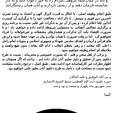
و باید در میان شما گروهى [مردم را] به خیر دعوت کنند و به کار
شایسته فرمان دهند و از زشتى بازدارند و آنان همان رستگارانند
طبق انجام وظیفه اصلی ، با اتکال به قدرت لایزال الهی و اعتماد به وعده نصرتِ
ناصرینِ دین قویم و مبینش ، با ذکر ادله ، مخالفت خود را با برگزاری آن کنسرت
کذایی علنا اعلام کرده ، و پس از آن نیز به تذکرات غیر علنی نسبت به برنامه ریزی
و برگزاری مجالس آنچنانی به مسئولین مربوطه ادامه داده و خواهیم داد ؛ و تا
ضرورت اقتضاء نکند آن تذکرات و هشدارهای مشفقانه و خیرخواهانه را فریاد
نخواهیم کرد . اما در وقت ضرورت با همان توان و بیان در جهت حفظ حدود و ارزش
های قرآنی و آرمان و اهداف مقدس شهداء و جمهوری اسلامی و منویات امام راحل
( اعلی الله مقامه ) و رهبر معظم انقلاب ( ادام الله بقائه ) بدون هیچ واهمه و
ملاحظه ای انجام وظیفه خواهیم نمود .
و برخی از اهل سخن و قلم – که بصورت خصوصی و محترمانه ، نسبت به طرح
دعاوی بدور از تحقیق و دلیل سلیم آنان تذکر داده ایم – بدانند که اگر همچنان به
اظهار نظرات غیر کارشناسانه خود ادامه دهند ، طبق اصل « ترجیح رعایت مصلحت
جمع نسبت به مصلحت فرد » ناچار به طرح دعاوی آنان بطور علنی خواهیم بود .
و من الله التوفیق و علیه التکلان
حوزه علمیه آیت الله العظمی سبط الشیخ الانصاری
سی شهریور ماه یکهزار و سیصد و نود و سه
کسا