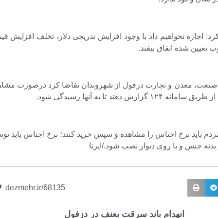
د: اجازه نخواهیم داد با وجود افزایش تدریجی دلار، تخلف افزایش قی
 تعیین شده اتفاق بیفتد.
 صنعت، معدن و تجارت دزفول از شهروندان تقاضا کرد درصورت مشاه
۱۲ گزارش دهند تا به آنها رسیدگی شود.
ردم باید نرخ اجناس را مشاهده و سپس خرید کنند؛ نرخ اجناس باید تو
دنه جنس و یا روی دیوار نصب شود./ایرنا
dezmehr.ir/68135
انهدام باند سرقت بعنف در دزفول