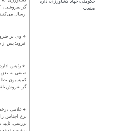
حکومتی،جهاد کشاورزی،اداره
گرانفروشی، ک
صنعت
ارسال می‌کنند
🔹وی بر ضرور
افزود: پس از 
صنفی به تعزیر
کمیسیون نظارت
گرانفروش تلق
🔹غلامی درخص
نرخ اجناس را
بررسی، تایید 
نرخ چند نوبته 