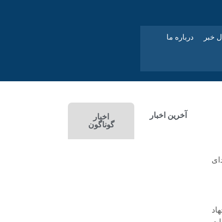
ل خبر
درباره ما
آخرین اخبار
اخبار
گوناگون
ز ابتدای
اد
ات