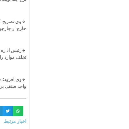
🔹وی تصریح کر
خارج از چارچوب
🔹رئیس اداره
تخلف موارد را از طریق سامانه ۴
🔹وی افزود: م
واحد صنفی بر ب
اخبار مرتبط