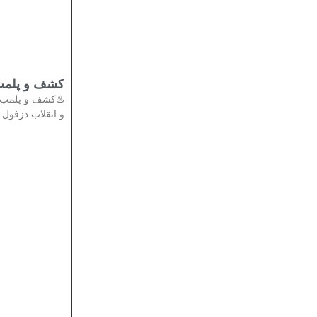
تی در دزفول
دادستان عمومی
انقلاب دزفول از