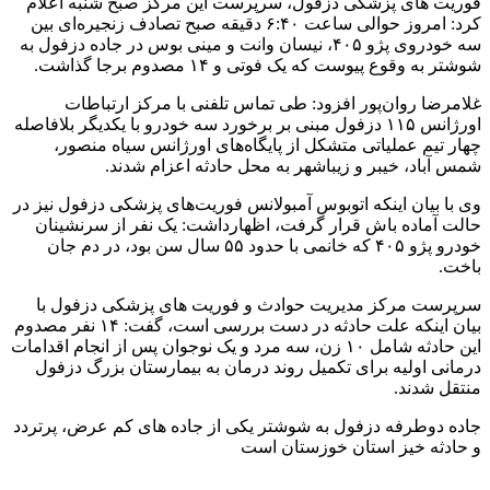
ت های پزشکی دزفول، سرپرست این مرکز صبح شنبه اعلام
کرد: امروز حوالی ساعت ۶:۴۰ دقیقه صبح تصادف زنجیره‌ای بین
سه خودروی پژو ۴۰۵، نیسان وانت و مینی بوس در جاده دزفول به
به وقوع پیوست که یک فوتی و ۱۴ مصدوم برجا گذاشت.
رضا روان‌پور افزود: طی تماس تلفنی با مرکز ارتباطات
اورژانس ۱۱۵ دزفول مبنی بر برخورد سه خودرو با یکدیگر بلافاصله
تیم عملیاتی متشکل از پایگاه‌های اورژانس سیاه منصور،
آباد، خیبر و زیباشهر به محل حادثه اعزام شدند.
ا بیان اینکه اتوبوس آمبولانس فوریت‌های پزشکی دزفول نیز در
 آماده باش قرار گرفت، اظهارداشت: یک نفر از سرنشینان
خودرو پژو ۴۰۵ که خانمی با حدود ۵۵ سال سن بود، در دم جان
.
ست مرکز مدیریت حوادث و فوریت های پزشکی دزفول با
بیان اینکه علت حادثه در دست بررسی است، گفت: ۱۴ نفر مصدوم
این حادثه شامل ۱۰ زن، سه مرد و یک نوجوان پس از انجام اقدامات
نی اولیه برای تکمیل روند درمان به بیمارستان بزرگ دزفول
ل شدند.
 دوطرفه دزفول به شوشتر یکی از جاده های کم عرض، پرتردد
دثه خیز استان خوزستان است