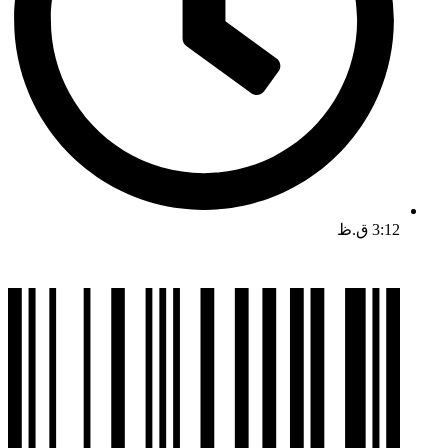
3:12 ق.ظ