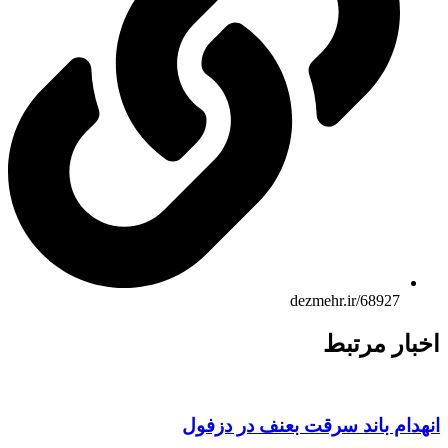
dezmehr.ir/68927
ار مرتبط
ام باند سرقت بعنف در دزفول