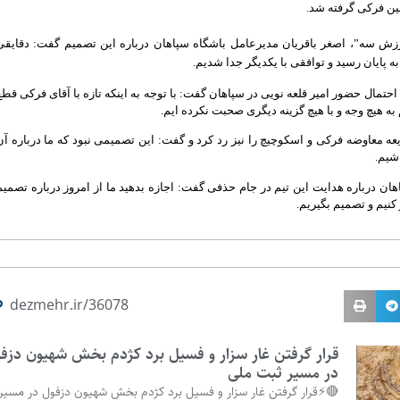
ن فرکی گرفته شد.
زش سه”، اصغر باقریان مدیرعامل باشگاه سپاهان درباره این تصمیم گفت: دقایقی
 پایان رسید و توافقی با یکدیگر جدا شدیم.
 احتمال حضور امیر قلعه نویی در سپاهان گفت: با توجه به اینکه تازه با آقای فرکی قطع
ه هیچ وجه و با هیچ گزینه دیگری صحبت نکرده ایم.
عه معاوضه فرکی و اسکوچیچ را نیز رد کرد و گفت: این تصمیمی نبود که ما درباره آن
شیم.
ان درباره هدایت این تیم در جام حذفی گفت: اجازه بدهید ما از امروز درباره تصمیم
کنیم و تصمیم بگیریم.
dezmehr.ir/36078
قرار گرفتن غار سزار و فسیل برد کژدم بخش شهیون دزف
در مسیر ثبت ملی
🔴⚡قرار گرفتن غار سزار و فسیل برد کژدم بخش شهیون دزفول در مسیر