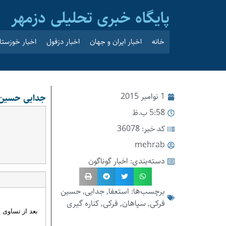
پایگاه خبری تحلیلی دزمهر
خانه
اخبار ایران و جهان
اخبار دزفول
اخبار خوزستا
1 نوامبر 2015
جدایی حسین ف
5:58 ب.ظ
کد خبر: 36078
mehrab
دسته‌بندی:
اخبار گوناگون
برچسب‌ها:
استعفا
,
جدایی
,
حسین
فرکی
,
سپاهان
,
فرکی
,
کناره گیری
بعد از تساوی 