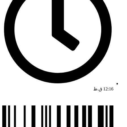
12:16 ق.ظ