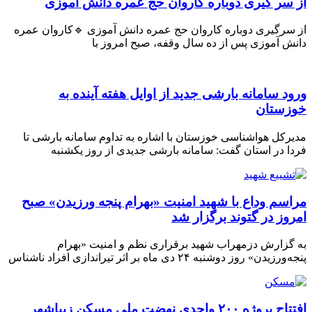
ر گیری دوباره کاروان حج عمره دانش آموزی
رگیری دوباره کاروان حج عمره دانش آموزی 🔹کاروان عمره
 آموزی پس از ده سال وقفه، صبح امروز با
 سامانه بارشی جدید از اوایل هفته آینده به
ستان
کل هواشناسی خوزستان با اشاره به تداوم سامانه بارشی تا
 در استان گفت: سامانه بارشی جدیدی از روز یکشنبه
م وداع با شهید امنیت «بهرام پنجه ورزیدن» صبح
ز در گتوند برگزار شد
زارش دزمهراب شهید برقراری نظم و امنیت «بهرام
» روز دوشنبه ۲۴ دی ماه بر اثر تیراندازی افراد ناشناس
افتتاح پروژه ۲۰۰ واحدی نهضت ملی مسکن زیباشهر