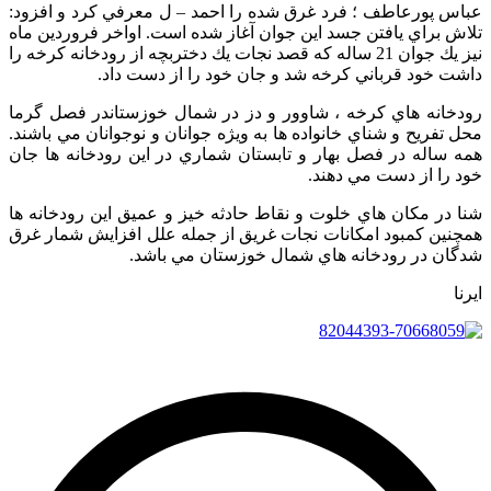
 پورعاطف ؛ فرد غرق شده را احمد – ل معرفي كرد و افزود:
 براي يافتن جسد اين جوان آغاز شده است. اواخر فروردين ماه
نيز يك جوان 21 ساله كه قصد نجات يك دختربچه از رودخانه كرخه را
 خود قرباني كرخه شد و جان خود را از دست داد.
انه هاي كرخه ، شاوور و دز در شمال خوزستاندر فصل گرما
فريح و شناي خانواده ها به ويژه جوانان و نوجوانان مي باشند.
ساله در فصل بهار و تابستان شماري در اين رودخانه ها جان
را از دست مي دهند.
در مكان هاي خلوت و نقاط حادثه خيز و عميق اين رودخانه ها
ين كمبود امكانات نجات غريق از جمله علل افزايش شمار غرق
ن در رودخانه هاي شمال خوزستان مي باشد.