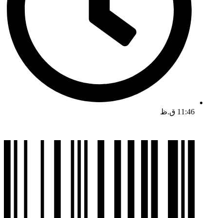
11:46 ق.ظ