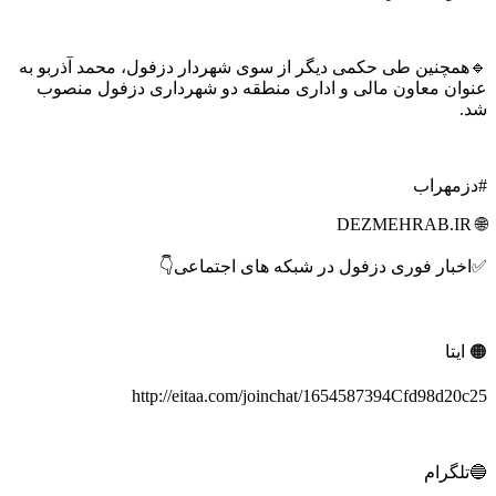
🔹همچنین طی حکمی دیگر از سوی شهردار دزفول، محمد آذرب
عنوان معاون مالی و اداری منطقه دو شهرداری دزفول م
#دزم
✅اخبار فوری دزفول در شبکه های اجتما

http://eitaa.com/joinchat/1654587394Cfd98d
🔵تل