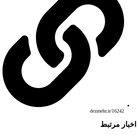
dezmehr.ir/16242
ار مرتبط