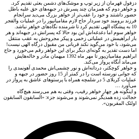
ل قهرمان از زیر توپ و موشک‌های دشمن بعثی تقدیم کرد.
اهر دوم که همزمان چند پسرش در جبهه‌های حق علیه باطل
 داشتند و خود را عقب‌تر از خواهر بزرگ می‌دید سرانجام
 برومند خود سردار حاج لازم مقامیانپور را در عملیات والفجر
 سوم اما دغدغه‌اش این بود حالا که پسرانش در جبهه‌اند و هر
ابراهیمش در عملیاتی زخمی و پیکر مجروحش به عقب منتقل
ود، با خود می‌گوید نکند قربانی من مقبول درگاه الهی نیست!
ست تقدیر به گونه‌ای دیگر برای این خواهر رقم می‌خورد و حاج
ابراهیم مقامیان‌پور تا مهر ماه 1392 میهمان مادر و خاله‌هایش
ند آنگاه پرواز می‌کند.
اهر کوچکتر، دردانه‌اش و نور چشمی‌اش محمدی آهونمدی را
که جوانی نورسته است را در کمتر از 15 روز حضور در جبهه و
عملیات کربلای 5 در شلمچه همراه با پرستوهای عاشق به پرواز در
ورد …
گونه هر چهار خواهر رقیب، وقتی به هم می‌رسند هیچ‌گاه
ت زده همدیگر نمی‌شوند و می‌شوند جزء: «السابقون السابقون
 المقربون».