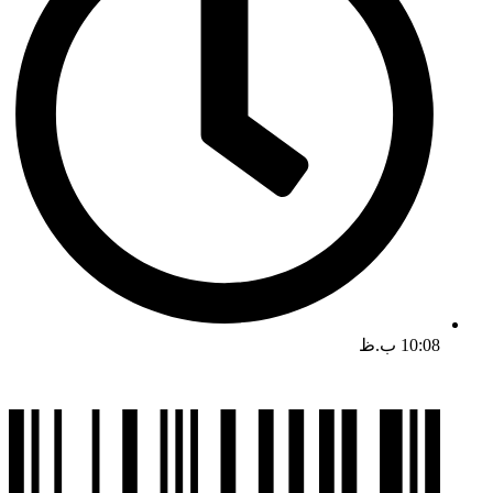
10:08 ب.ظ