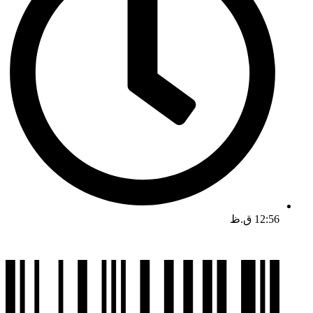
12:56 ق.ظ