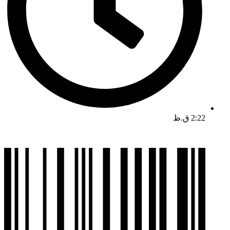
2:22 ق.ظ