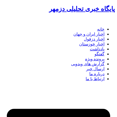
پرش
پایگاه خبری تحلیلی دزمهر
به
محتوا
خانه
اخبار ایران و جهان
اخبار دزفول
اخبار خوزستان
یادداشت
گفتگو
پرونده ویژه
گزارش های ویدویی
ارسال خبر
درباره ما
ارتباط با ما