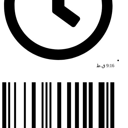
9:16 ق.ظ