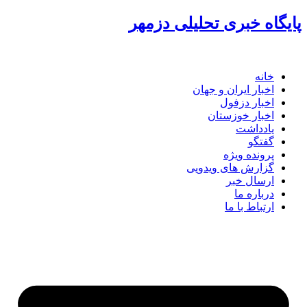
پرش
پایگاه خبری تحلیلی دزمهر
به
محتوا
خانه
اخبار ایران و جهان
اخبار دزفول
اخبار خوزستان
یادداشت
گفتگو
پرونده ویژه
گزارش های ویدویی
ارسال خبر
درباره ما
ارتباط با ما