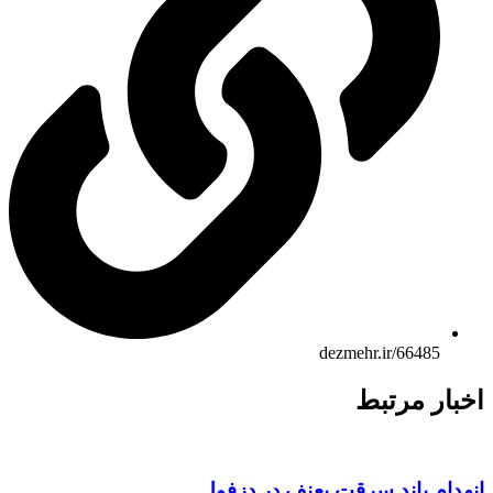
dezmehr.ir/66485
بار مرتبط
هدام باند سرقت بعنف در دزفول