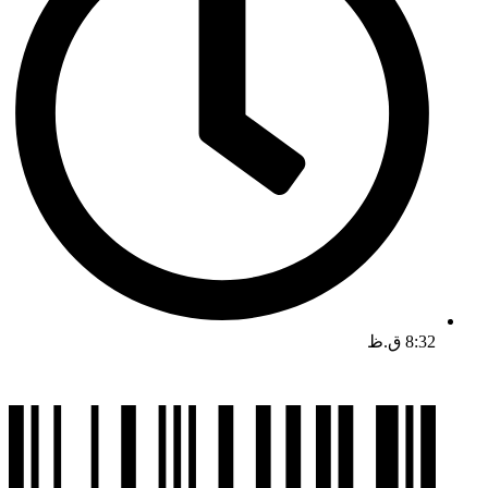
8:32 ق.ظ