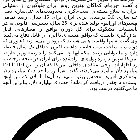
گفت: «برجام، کماکان بهترین روش برای جلوگیری از دستیابی
ان به سلاح هسته‌ای است
.»
کری، محدودیت‌های غنی‌سازی یعنی
غنی‌سازی 3.6 درصدی برای ایران برای 15 سال، رصد تمامی
مسیرهای اورانیوم تولید شده برای 25 سال، دسترسی قانونی به هر
سیسات مشکوک برای کل دوران توافق را معیارهایی قابل
ازه‌گیری دانست که توافق هسته‌ای با ایران را قابل دفاع می‌کنند.
گفت: «اینها واقعیت‌هایی هستند که روشن می‌سازند کشوری که
 ماه با ساخت بمب فاصله داشت اکنون حداقل یک سال فاصله
د و ما توانایی رصد اینکه آنها چه می‌کنند را داریم
.»
وزیر خارجه
یکا سپس درباره پول‌های آزادشده برای ایران در نتیجه برجام، با
رد اظهارات برخی منتقدان داخلی آمریکا که آن را بین 100 تا 150
میلیارد دلار برآورد می‌کردند، گفت: «برآورد ما حدود 55 میلیارد دلار
.»
کری افزود: «حدس بزنید؛ می‌دانید آن‌ها تا الان که من اینجا
ایستاده‌ام چقدر دریافت کرده‌اند؟ حدود 3 میلیارد دلار. بنابراین آنچه
می‌گفتیم درست بود.»