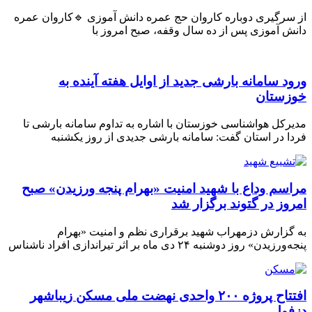
 سرگیری دوباره کاروان حج عمره دانش آموزی 🔹کاروان عمره
ش آموزی پس از ده سال وقفه، صبح امروز با
ود سامانه بارشی جدید از اوایل هفته آینده به
زستان
رکل هواشناسی خوزستان با اشاره به تداوم سامانه بارشی تا
ا در استان گفت: سامانه بارشی جدیدی از روز یکشنبه
اسم وداع با شهید امنیت «بهرام پنجه ورزیدن» صبح
روز در گتوند برگزار شد
گزارش دزمهراب شهید برقراری نظم و امنیت «بهرام
رزیدن» روز دوشنبه ۲۴ دی ماه بر اثر تیراندازی افراد ناشناس
افتتاح پروژه ۲۰۰ واحدی نهضت ملی مسکن زیباشهر
فول