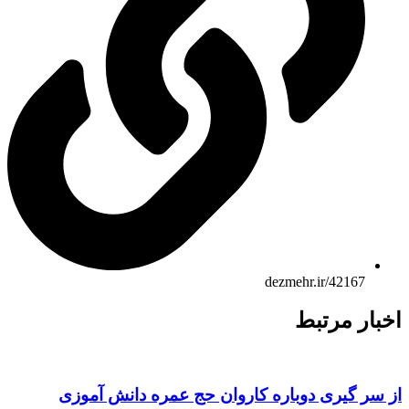
dezmehr.ir/42167
بار مرتبط
 سر گیری دوباره کاروان حج عمره دانش آموزی