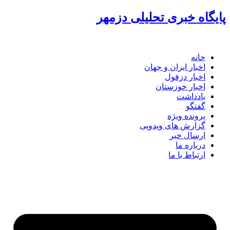
پرش
پایگاه خبری تحلیلی دزمهر
به
محتوا
خانه
اخبار ایران و جهان
اخبار دزفول
اخبار خوزستان
یادداشت
گفتگو
پرونده ویژه
گزارش های ویدویی
ارسال خبر
درباره ما
ارتباط با ما