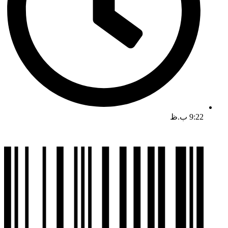
9:22 ب.ظ