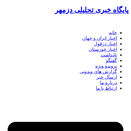
پرش
پایگاه خبری تحلیلی دزمهر
به
محتوا
خانه
اخبار ایران و جهان
اخبار دزفول
اخبار خوزستان
یادداشت
گفتگو
پرونده ویژه
گزارش های ویدویی
ارسال خبر
درباره ما
ارتباط با ما