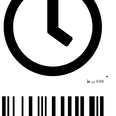
6:04 ب.ظ