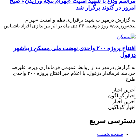
اسم وداع با شهید امنیت «بهرام پنجه ورزیدن» صبح
روز در گتوند برگزار شد
گزارش دزمهراب شهید برقراری نظم و امنیت «بهرام
رزیدن» روز دوشنبه ۲۴ دی ماه بر اثر تیراندازی افراد ناشناس
افتتاح پروژه ۲۰۰ واحدی نهضت ملی مسکن زیباشهر
فول
گزارش دزمهراب از روابط عمومی فرمانداری ویژه، علیرضا
خردمند فرماندار دزفول، با اعلام خبر افتتاح پروژه ۲۰۰ واحدی
ح
ین اخبار
ار گوناگون
ین اخبار
ار گوناگون
ترسی سریع
صفحه‌نخست