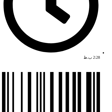
2:28 ب.ظ