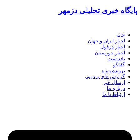
پرش
پایگاه خبری تحلیلی دزمهر
به
محتوا
خانه
اخبار ایران و جهان
اخبار دزفول
اخبار خوزستان
یادداشت
گفتگو
پرونده ویژه
گزارش های ویدویی
ارسال خبر
درباره ما
ارتباط با ما