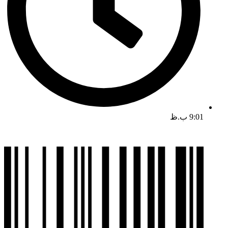
9:01 ب.ظ