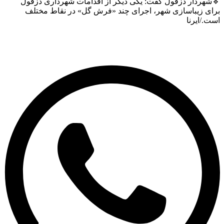
ردار دزفول گفت: یکی دیگر از اقدامات شهرداری دزفول
 زیباسازی شهر، اجرای چند «فرش گل» در نقاط مختلف
ایرنا