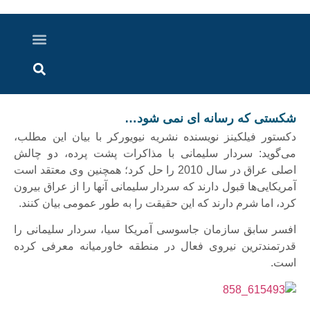
درباره ما
ارسال خبر
ارتباط با ما
پرونده ویژه
اخبار ایران و جهان
اخبار دزفول
گزارش های ویدویی
اخبار خوزستان
شکستی که رسانه ای نمی شود…
دکستور فیلکینز نویسنده نشریه نیویورکر با بیان این مطلب،
می‌گوید: سردار سلیمانی با مذاکرات پشت پرده، دو چالش
اصلی عراق در سال 2010 را حل کرد؛ همچنین وی معتقد است
آمریکایی‌ها قبول دارند که سردار سلیمانی آنها را از عراق بیرون
کرد، اما شرم دارند که این حقیقت را به طور عمومی بیان کنند.
افسر سابق سازمان جاسوسی آمریکا سیا، سردار سلیمانی را
قدرتمندترین نیروی فعال در منطقه خاورمیانه معرفی کرده
است.