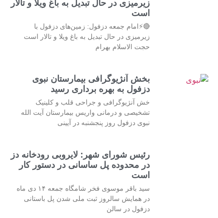
زیرمیزی در حال تبدیل به باغ ویلا و تالار
است
🔴⚡امام جمعه دزفول: زمین‌های دزفول با
زیرمیزی در حال تبدیل به باغ ویلا و تالار است
حجت الاسلام بهرام
بخش آنژیوگرافی بیمارستان نبوی
دزفول به بهره برداری رسید
خش آنژیوگرافی و جراحی قلب و کلینیک
تشخیصی و درمانی واریس بیمارستان آیت الله
نبوی دزفول روز پنجشنبه در آیینی
رئیس شورای شهر: لایروبی رودخانه دز
در محدوده پل ساسانی در دستور کار
است
سید باقر موسوی فخر شامگاه جمعه ۱۴ دی ماه
در همایش سالروز ثبت ملی شدن پل باستانی
دزفول در سالن