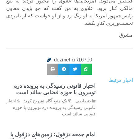
فیلکینز می‌گوید: آمریکایی‌ها علاوی را مجبور کردند به نفع
مالکی کنار برود. علاوی به من گفت که جو بایدن معاون
رئیس‌جمهور آمریکا به او زنگ زد و از او خواست که از نامزدی
نخست‌وزیری کنار بکشد.
مشرق
dezmehr.ir/16710
اخبار مرتبط
اختیار قانونی رسیدگی به پرونده دره
توبیرون با حوزه قضایی سالند است
#اختصاصی 🔻یک منبع آگاه تشریح کرد؛ ♨️اختیار
قانونی رسیدگی به پرونده دره توبیرون با حوزه
قضایی سالند است
امام جمعه دزفول: زمین‌های دزفول با