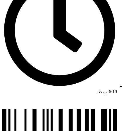
6:19 ب.ظ