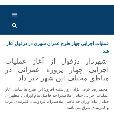
درباره ما
ارسال خبر
ارتباط با ما
پرونده ویژه
اخبار ایران و جهان
اخبار دزفول
گزارش های ویدویی
اخبار خوزستان
عملیات اجرایی چهار طرح عمران شهری در دزفول آغاز
شد
شهردار دزفول از آغاز عملیات
اجرایی چهار پروژه عمرانی در
مناطق مختلف این شهر خبر داد.
ˈمحمدرضا کرمی نژادˈ روز شنبه افزود: این طرح ها شامل آغاز
عملیات اجرایی خیابان ملاصدرا حد فاصل پیام آوران تا مطهری،
خیابان پیام آوران حد فاصل ملاصدرا تا فردوسی، کمربندی غرب
و کمربندی شرق می باشد.