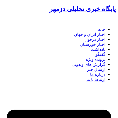
پرش
پایگاه خبری تحلیلی دزمهر
به
محتوا
خانه
اخبار ایران و جهان
اخبار دزفول
اخبار خوزستان
یادداشت
گفتگو
پرونده ویژه
گزارش های ویدویی
ارسال خبر
درباره ما
ارتباط با ما