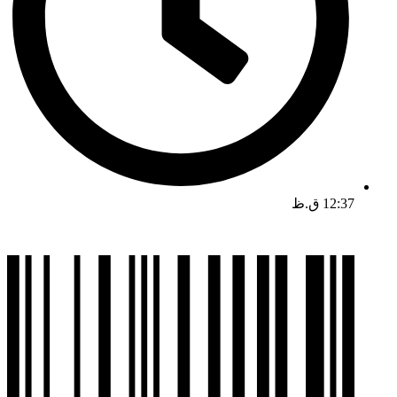
12:37 ق.ظ