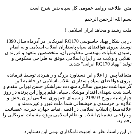
متن اطلاعیه روابط عمومی کل سپاه بدین شرح است.
بسم الله الرحمن الرحیم
ملت رشید و مجاهد ایران اسلامی !
در پی شکار پهپاد جاسوسی RQ170 امریکایی در آذرماه سال 1390
توسط نیروی هوافضای سپاه پاسداران انقلاب اسلامی و به اتمام
رسیدن عملیات مهندسی معکوس آن، متخصصین متعهد و فرزندان
انقلابی و ولایت مدار ایران اسلامی موفق به طراحی معکوس و
تولید “پهپاد RQ170 ایرانی” شدند.
متعاقباَ پس از اعلام این دستاورد بزرگ و راهبردی توسط فرمانده
نیروی هوافضای سپاه پاسداران انقلاب اسلامی در حاشیه آئین
گرامیداشت سومین سالگرد شهادت سرلشکر حسن تهرانی مقدم و
پاسداشت شهدای اقتدار موشکی سپاه، فیلم پرواز این پرنده در روز
چهارشنبه مورخ 21/8/93 از سیمای جمهوری اسلامی ایران پخش و
علاوه بر خرسندی و خوشحالی شما ملت غیور و غیرت‌مند و
علاقه‌مندان انقلاب اسلامی در اقصی نقاط جهان، حیرت، عصبانیت
و ناراحتی دشمنان انقلاب و نظام اسلامی بویژه مقامات امریکایی را
رقم زد.
در این راستا، نظر به اهمیت نامگذاری بومی این دستاورد