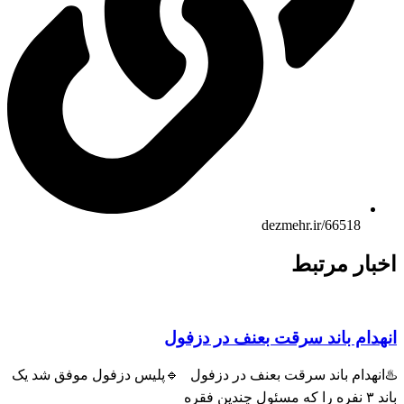
dezmehr.ir/66518
بار مرتبط
هدام باند سرقت بعنف در دزفول
انهدام باند سرقت بعنف در دزفول 🔹پلیس دزفول موفق شد یک
ول چندین فقره