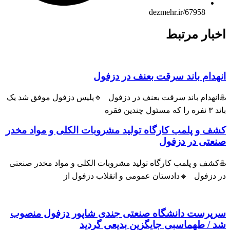
dezmehr.ir/67958
ار مرتبط
ام باند سرقت بعنف در دزفول
هدام باند سرقت بعنف در دزفول 🔹پلیس دزفول موفق شد یک
و پلمب کارگاه تولید مشروبات الکلی و مواد مخدر
ی در دزفول
ف و پلمب کارگاه تولید مشروبات الکلی و مواد مخدر صنعتی
زفول 🔹دادستان عمومی و انقلاب دزفول از
رست دانشگاه صنعتی جندی شاپور دزفول منصوب
 طهماسبی جایگزین بدیعی گردید