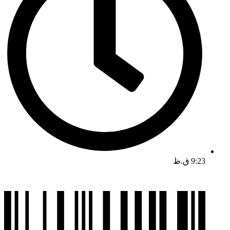
9:23 ق.ظ