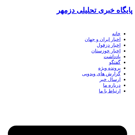
پرش
پایگاه خبری تحلیلی دزمهر
به
محتوا
خانه
اخبار ایران و جهان
اخبار دزفول
اخبار خوزستان
یادداشت
گفتگو
پرونده ویژه
گزارش های ویدویی
ارسال خبر
درباره ما
ارتباط با ما