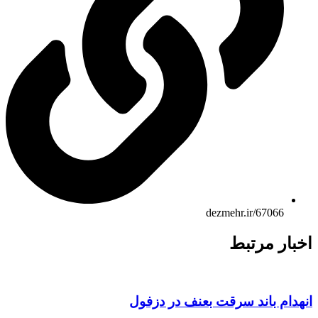
dezmehr.ir/67066
اخبار مرتبط
انهدام باند سرقت بعنف در دزفول