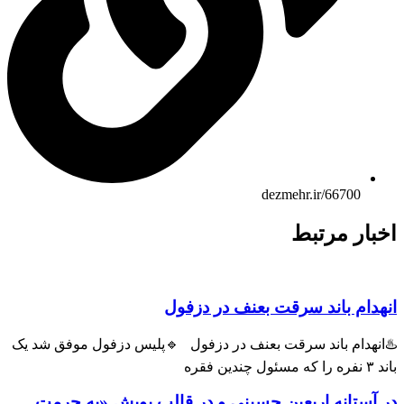
dezmehr.ir/66700
بار مرتبط
هدام باند سرقت بعنف در دزفول
انهدام باند سرقت بعنف در دزفول 🔹پلیس دزفول موفق شد یک
ول چندین فقره
 آستانه اربعین حسینی و در قالب پویش «به حرمت