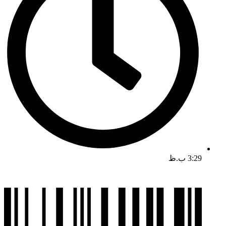
3:29 ب.ظ