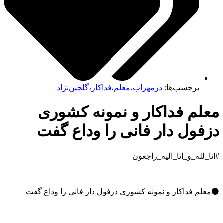
برچسب‌ها:
دزمهراب،معلم،فداکار،گلچین‌نژاد
لم فداکار و نمونه کشوری
فول دار فانی را وداع گفت
ا_لله_و_انا_الیه_راجعون
علم فداکار و نمونه کشوری دزفول دار فانی را وداع گفت