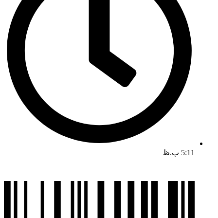
5:11 ب.ظ