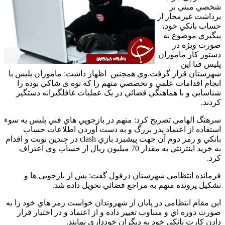
 مبني بر
شت غيرمجاز از
 بانکي خود،
ري موضوع به
 ويژه در
ر کار ماموران
فتا اين
تان قرار گرفت.وي همچنین اظهار داشت: ماموران پليس با
م اقدامات علمي و تخصصي متهم را که نوه ی شاکي بوده را
ايي و با هماهنگي قضائي در يک عمليات غافلگيرانه دستگير
.
گ الهامي تصریح کرد: متهم در بازجويي هاي فني پليس به سوء
اده از اعتماد پدر بزرگ و به دست آوردن اطلاعات حساب
بانکي و رمز دوم آن جهت پيشبرد بازي clash در چندين نوبت و اقدام
به خريد اينترنتي به مقدار 70 ميليون ريال از حساب وي اعتراف
نده انتظامي شهرستان دزفول گفت: پس از بازجویی ها و
ل پرونده متهم به مراجع قضائي تحویل داده شد.
مقام انتظامی در پایان از شهروندان خواست رمز هاي خود را به
دوره اي و متناوب تغيير داده و از اعتماد و در اختيار قرار
کارت بانکي خود به ديگران خودداري نمايند.