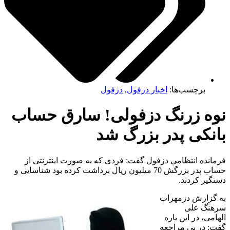
برچسب‌ها:
اخبار دزفول
,
دزفول
ه زرنگ دزفولی! سارق حساب
نکی پدر بزرگ شد
نده انتظامي دزفول گفت: فردی که به صورت اینترنتی از
حساب پدر بزرگش 70 میلیون ریال برداشت کرده بود شناسایی و
یر کردند.
زارش دزمهراب
گ علی
ی، در این باره
 در پي مراجعه