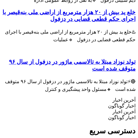
سبیلی دزفول 🔹به نقل از روابط عمومی اداره
خلع ید بیش از ۲۰ هزار مترمربع از اراضی ملی بنه‌قیصر با
ای حکم قطعی قضایی در دزفول
♨️خلع ید بیش از ۲۰ هزار مترمربع از اراضی ملی بنه‌قیصر با اجرای
قطعی قضایی در دزفول 🔹عملیات
تولد نوزاد مبتلا به تالاسمی ماژور در دزفول از سال ۹۶
قف شده است
🔴⚡تولد نوزاد مبتلا به تالاسمی ماژور در دزفول از سال ۹۶ متوقف
است 🔸مسئول واحد پیشگیری و کنترل
 اخبار
 گوناگون
 اخبار
 گوناگون
رسی سریع