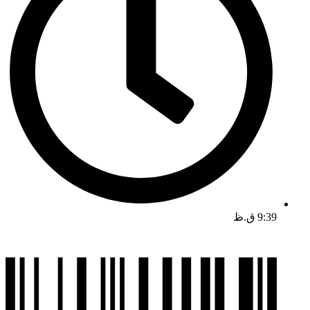
9:39 ق.ظ