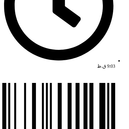
9:03 ق.ظ