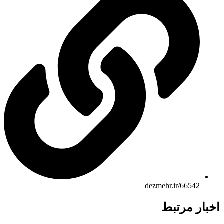
dezmehr.ir/66542
ار مرتبط