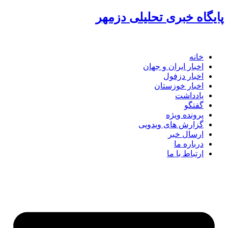
پرش
پایگاه خبری تحلیلی دزمهر
به
محتوا
خانه
اخبار ایران و جهان
اخبار دزفول
اخبار خوزستان
یادداشت
گفتگو
پرونده ویژه
گزارش های ویدویی
ارسال خبر
درباره ما
ارتباط با ما