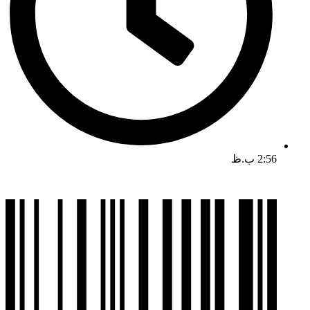
2:56 ب.ظ