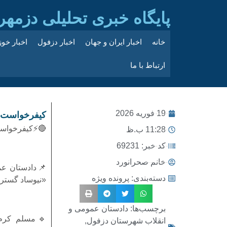
پایگاه خبری تحلیلی دزمهر
خانه
اخبار ایران و جهان
اخبار دزفول
اخبار خو
ارتباط با ما
19 فوریه 2026
کیفرخواست پ
🔴⚡کیفرخواست
11:28 ب.ظ
کد خبر: 69231
خانم صحرانورد
📌دادستان عم
دسته‌بندی:
پرونده ویژه
«نیوساد گستر ا
برچسب‌ها:
دادستان عمومی و
🔹مسلم کرم 
انقلاب شهرستان دزفول
,