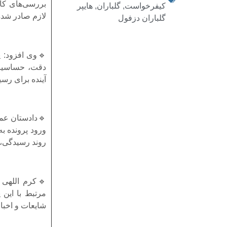
بررسی‌های کا
کیفرخواست
,
گلباران
,
هایپر
لازم صادر شده 
گلباران دزفول
🔹وی افزود: پ
دقت، حساسیت 
آینده برای رس
🔹دادستان عمو
ورود پرونده ب
روند رسیدگی، 
🔹کرم اللهی 
مرتبط با این 
شایعات و اخبار