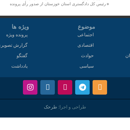
🔹رئیس کل دادگستری استان خوزستان از صدور رأی پرونده
موضوع
ویژه ها
اجتماعی
پرونده ویژه
اقتصادی
گزارش تصویر
ان
حوادث
گفتگو
سیاسی
یادداشت
طراحی و اجرا:
طرحک