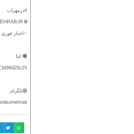
#دزمهراب
🌐 DEZMEHRAB.IR
✅اخبار فوری 
🟠 ایتا
4Cfd98d20c25
🔵تلگرام
.me/dezmehrab