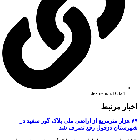
dezmehr.ir/16324
بار مرتبط
۷۹ هزار مترمربع از اراضی ملی پلاک گور سفید در
رستان دزفول رفع تصرف شد