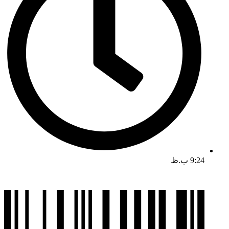
9:24 ب.ظ