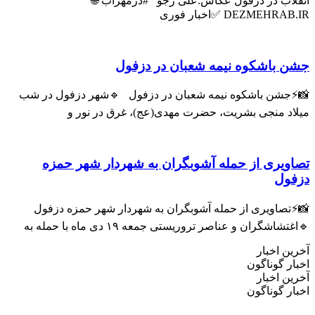
قلاب در دزفول عکاس:علی رجو #دزمهراب 🌐
DEZMEHRAB ✅اخبار فوری
ن باشکوه نیمه شعبان در دزفول
⚡جشن باشکوه نیمه شعبان در دزفول 🔹شهر دزفول در شب
لاد منجی بشریت، حضرت مهدی(عج)، غرق در نور و
اویری از حمله آشوبگران به شهردار شهر حمزه
فول
⚡تصاویری از حمله آشوبگران به شهردار شهر حمزه دزفول
تشاشگران و عناصر تروریستی جمعه ۱۹ دی ماه با حمله به
ین اخبار
ار گوناگون
ین اخبار
ار گوناگون