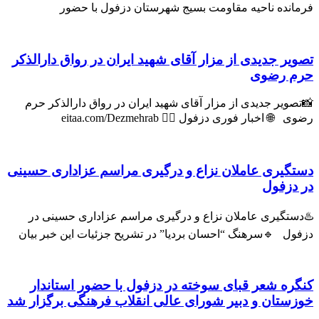
فرمانده ناحیه مقاومت بسیج شهرستان دزفول با حضور
تصویر جدیدی از مزار آقای شهید ایران در رواق دارالذکر
حرم رضوی
📸تصویر جدیدی از مزار آقای شهید ایران در رواق دارالذکر حرم
رضوی 🌐 اخبار فوری دزفول 👇🏻 eitaa.com/Dezmehrab
دستگیری عاملان نزاع و درگیری مراسم عزاداری حسینی
در دزفول
♨️دستگیری عاملان نزاع و درگیری مراسم عزاداری حسینی در
دزفول 🔹سرهنگ “احسان بردیا” در تشریح جزئیات این خبر بیان
کنگره شعر قبای سوخته در دزفول با حضور استاندار
خوزستان و دبیر شورای عالی انقلاب فرهنگی برگزار شد