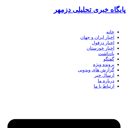
پرش
پایگاه خبری تحلیلی دزمهر
به
محتوا
خانه
اخبار ایران و جهان
اخبار دزفول
اخبار خوزستان
یادداشت
گفتگو
پرونده ویژه
گزارش های ویدویی
ارسال خبر
درباره ما
ارتباط با ما