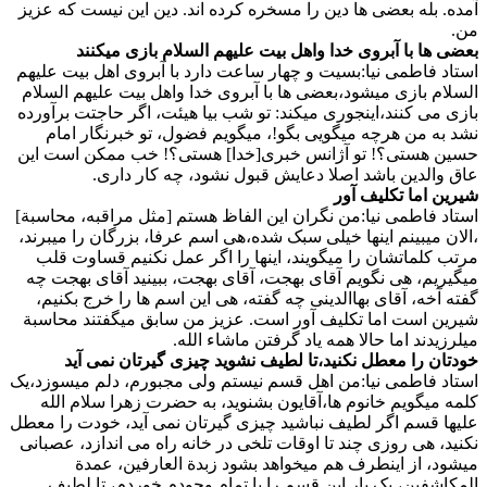
آمده. بله بعضی ها دین را مسخره کرده اند. دین این نیست که عزیز
من.
بعضی ها با آبروی خدا واهل بیت علیهم السلام بازی میکنند
استاد فاطمی نیا:بسیت و چهار ساعت دارد با آبروی اهل بیت علیهم
السلام بازی میشود،بعضی ها با آبروی خدا واهل بیت علیهم السلام
بازی می کنند،اینجوری میکند: تو شب بیا هیئت، اگر حاجتت برآورده
نشد به من هرچه میگویی بگو!، میگویم فضول، تو خبرنگار امام
حسین هستی؟! تو آژانس خبری[خدا] هستی؟! خب ممکن است این
عاق والدین باشد اصلا دعایش قبول نشود، چه کار داری.
شیرین اما تکلیف آور
استاد فاطمی نیا:من نگران این الفاظ هستم [مثل مراقبه، محاسبة]
،الان میبینم اینها خیلی سبک شده،هی اسم عرفا، بزرگان را میبرند،
مرتب کلماتشان را میگویند، اینها را اگر عمل نکنیم قساوت قلب
میگیریم، هی نگویم آقای بهجت، آقای بهجت، ببینید آقای بهجت چه
گفته آخه، آقای بهاالدینی چه گفته، هی این اسم ها را خرج بکنیم،
شیرین است اما تکلیف آور است. عزیز من سابق میگفتند محاسبة
میلرزیدند اما حالا همه یاد گرفتن ماشاء الله.
خودتان را معطل نکنید،تا لطیف نشوید چیزی گیرتان نمی آید
استاد فاطمی نیا:من اهل قسم نیستم ولی مجبورم، دلم میسوزد،یک
کلمه میگویم خانوم ها،آقایون بشنوید، به حضرت زهرا سلام الله
علیها قسم اگر لطیف نباشید چیزی گیرتان نمی آید، خودت را معطل
نکنید، هی روزی چند تا اوقات تلخی در خانه راه می اندازد، عصبانی
میشود، از اینطرف هم میخواهد بشود زبدة العارفین، عمدة
المکاشفین، یک بار این قسم را با تمام وجودم خوردم، تا لطیف