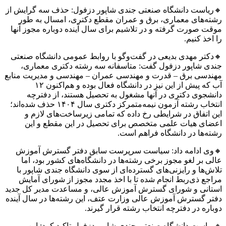
است دانشگاه صنعتی جندی شاپور دزفول: حذف سه گرایش از
‌های معماری، برق و عمران مقطع دکتری، امسال به طور
 صورت گرفته و در تلاشیم برای سال آینده دوباره مجوز آنها
ذ کنیم.
تر مهدی بدیعی در گفت‌وگو با روابط عمومی دانشگاه صنعتی
 شاپور دزفول گفت: متاسفانه سه رشته‌ دکتری معماری،
سی برق – قدرت و مهندسی عمران – مهندسی و مدیریت منابع
آب که پیش از این نیز در دانشگاه فعال بوده و هم‌اکنون ۱۲
جوی دکتری در آنها مشغول به تحصیل هستند، از دفترچه
انتخاب رشته آزمون نیمه‌متمرکز دکتری سال ۱۴۰۴ حذف شده‌اند؛
اتفاق در شرایطی رخ داده که تمامی زیرساخت‌های لازم و
ی هیات علمی متخصص برای تحصیل در این مقطع و این
‌ها در دانشگاه فراهم است.
 ادامه داد: سیاست سرپرست سابق دفتر گسترش آموزش
بر لغو مجوز برخی رشته‌ها در دانشگاه‌های کشور بود، اما
ها و رایزنی‌های گسترده‌ای از سوی دانشگاه جندی شاپور با
ع ذی‌ربط انجام شده تا با اخذ مجدد مجوز از شورای آمایش
نی و شورای گسترش آموزش عالی، و مساعدت مدیر کل جدید
 گسترش آموزش عالی وزارت عتف، این رشته‌ها در سال آینده
ه در دفترچه انتخاب رشته قرار گیرند.
است دانشگاه صنعتی جندی شاپور دزفول تاکید کرد: این