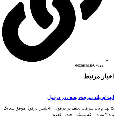
dezmehr.ir/67022
ار مرتبط
ام باند سرقت بعنف در دزفول
هدام باند سرقت بعنف در دزفول 🔹پلیس دزفول موفق شد یک