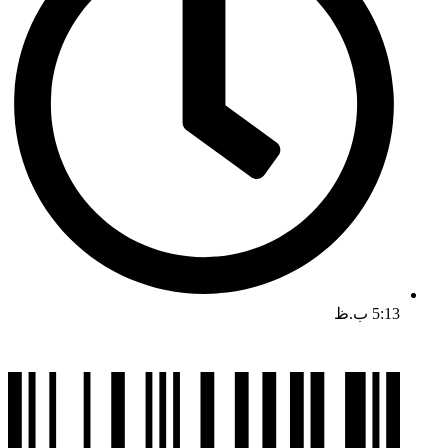
5:13 ب.ظ