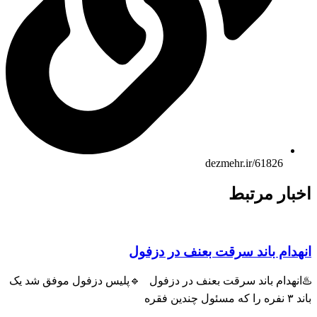
dezmehr.ir/61826
اخبار مرتبط
انهدام باند سرقت بعنف در دزفول
♨️انهدام باند سرقت بعنف در دزفول 🔹پلیس دزفول موفق شد یک
باند ۳ نفره را که مسئول چندین فقره