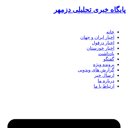
پرش
پایگاه خبری تحلیلی دزمهر
به
محتوا
خانه
اخبار ایران و جهان
اخبار دزفول
اخبار خوزستان
یادداشت
گفتگو
پرونده ویژه
گزارش های ویدویی
ارسال خبر
درباره ما
ارتباط با ما