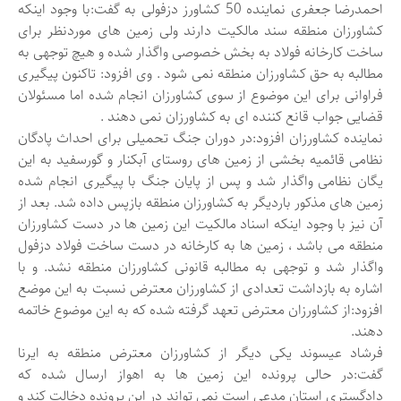
احمدرضا جعفری نماینده 50 کشاورز دزفولی به گفت:با وجود اینکه
کشاورزان منطقه سند مالکیت دارند ولی زمین های موردنظر برای
ساخت کارخانه فولاد به بخش خصوصی واگذار شده و هیچ توجهی به
مطالبه به حق کشاورزان منطقه نمی شود . وی افزود: تاکنون پیگیری
فراوانی برای این موضوع از سوی کشاورزان انجام شده اما مسئولان
قضایی جواب قانع کننده ای به کشاورزان نمی دهند .
نماینده کشاورزان افزود:در دوران جنگ تحمیلی برای احداث پادگان
نظامی قائمیه بخشی از زمین های روستای آبکنار و گورسفید به این
یگان نظامی واگذار شد و پس از پایان جنگ با پیگیری انجام شده
زمین های مذکور باردیگر به کشاورزان منطقه بازپس داده شد. بعد از
آن نیز با وجود اینکه اسناد مالکیت این زمین ها در دست کشاورزان
منطقه می باشد ، زمین ها به کارخانه در دست ساخت فولاد دزفول
واگذار شد و توجهی به مطالبه قانونی کشاورزان منطقه نشد. و با
اشاره به بازداشت تعدادی از کشاورزان معترض نسبت به این موضع
افزود:از کشاورزان معترض تعهد گرفته شده که به این موضوع خاتمه
دهند.
فرشاد عیسوند یکی دیگر از کشاورزان معترض منطقه به ایرنا
گفت:در حالی پرونده این زمین ها به اهواز ارسال شده که
دادگستری استان مدعی است نمی تواند در این پرونده دخالت کند و