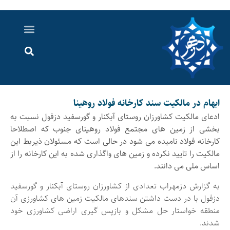
درباره ما
ارسال خبر
ارتباط با ما
پرونده ویژه
اخبار ایران و جهان
اخبار دزفول
گزارش های ویدویی
اخبار خوزستان
ابهام در مالکیت سند کارخانه فولاد روهینا
ادعای مالکیت کشاورزان روستای آبکنار و گورسفید دزفول نسبت به
بخشی از زمین های مجتمع فولاد روهینای جنوب که اصطلاحا
کارخانه فولاد نامیده می شود در حالی است که مسئولان ذیربط این
مالکیت را تایید نکرده و زمین های واگذاری شده به این کارخانه را از
اساس ملی می دانند.
به گزارش دزمهراب تعدادی از کشاورزان روستای آبکنار و گورسفید
دزفول با در دست داشتن سندهای مالکیت زمین های کشاورزی آن
منطقه خواستار حل مشکل و بازپس گیری اراضی کشاورزی خود
شدند.