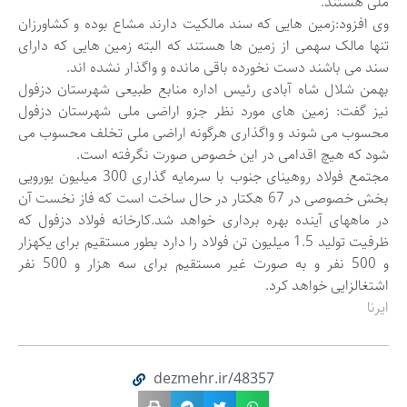
ملی هستند.
وی افزود:زمین هایی که سند مالکیت دارند مشاع بوده و کشاورزان
تنها مالک سهمی از زمین ها هستند که البته زمین هایی که دارای
سند می باشند دست نخورده باقی مانده و واگذار نشده اند.
بهمن شلال شاه آبادی رئیس اداره منابع طبیعی شهرستان دزفول
نیز گفت: زمین های مورد نظر جزو اراضی ملی شهرستان دزفول
محسوب می شوند و واگذاری هرگونه اراضی ملی تخلف محسوب می
شود که هیچ اقدامی در این خصوص صورت نگرفته است.
مجتمع فولاد روهینای جنوب با سرمایه گذاری 300 میلیون یورویی
بخش خصوصی در 67 هکتار در حال ساخت است که فاز نخست آن
در ماههای آینده بهره برداری خواهد شد.کارخانه فولاد دزفول که
ظرفیت تولید 1.5 میلیون تن فولاد را دارد بطور مستقیم برای یکهزار
و 500 نفر و به صورت غیر مستقیم برای سه هزار و 500 نفر
اشتغالزایی خواهد کرد.
ایرنا
dezmehr.ir/48357