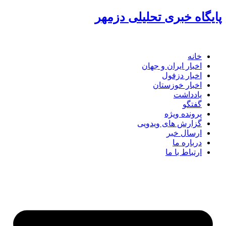
پرش
پایگاه خبری تحلیلی دزمهر
به
محتوا
خانه
اخبار ایران و جهان
اخبار دزفول
اخبار خوزستان
یادداشت
گفتگو
پرونده ویژه
گزارش های ویدویی
ارسال خبر
درباره ما
ارتباط با ما