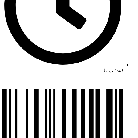
1:43 ب.ظ