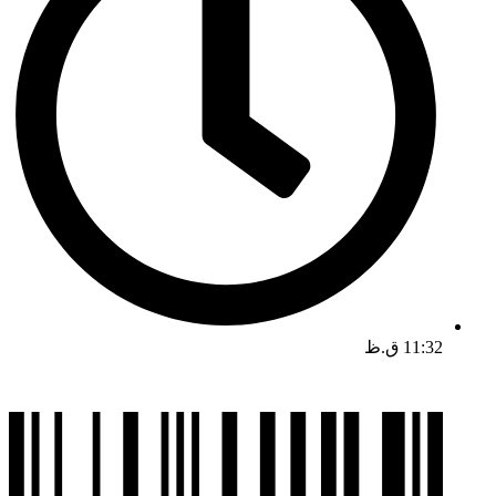
11:32 ق.ظ