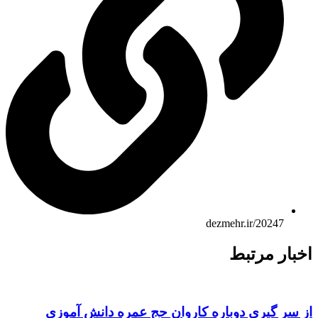
dezmehr.ir/20247
بار مرتبط
 سر گیری دوباره کاروان حج عمره دانش آموزی