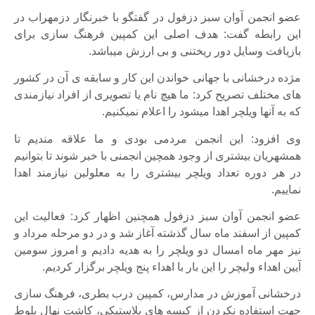
عضو انجمن آوان سبز دزفول در گفتگو با خبرنگار دزمهراب در
این رابطه گفت: هدف اصلی این کمپین فرهنگ سازی برای
بازیافت وسایل دور ریختنی و بی ارزش میباشد.
مژده درخشانی با جهانی خواندن این کار و سابقه ی آن در کشور
های مختلف تصریح کرد: ما هیچ نام یا تصویری از افراد نیازمندی
که به آنها ویلچر اهدا میشود را اعلام نمیکنیم.
وی افزود: این انجمن مردمی بودی و ما علاقه مندیم تا
همشهریان بیشتری از وجود همچین انجمنی با خبر شوند تا بتوانیم
در هر دوره تعداد ویلچر بیشتری را به معلولین نیازمند اهدا
نماییم.
عضو انجمن آوان سبز دزفول همچنین اظهار کرد: فعالیت این
کمپین از اسفند ماه سال گذشته آغاز شد و در دو مرحله مرداد و
نیز مهر ماه امسال دو ویلچر را به هدیه دادیم و امروز سومین
آیین اهداء ولیچر را این بار با اهداء پنج ویلچر برگزار کردیم.
درخشانی آموزش در مدارس، کمپین درب بطری، فرهنگ سازی
جهت استفاده نکردن از کیسه های پلاستیکی، کاشت نهال بلوط