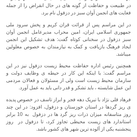
در طبیعت و حفاظت از گونه های در حال انقراض را از جمله
فعایت های انجمن آوان سبز در دزفول نام برد.
در این مراسم پس از قرائت قران کریم و پخش سرود ملی
جمهوری اسلامی ایران، امین محراب مدیرعامل انجمن آوان
سبز دزفول در سخنانی کوتاه گفت: هدف تشکیل این انجمن
ایجاد فرهنگ بازیافت و کمک به نیازمندان به خصوص معلولین
میباشد.
همچنین رئیس اداره حفاظت محیط زیست دزفول نیز در این
مراسم گفت: با اینکه این کار در حیطه ی وظایف دولت و
سازمان محیط زیست است ولی از مسئولان و فعالان مردمی
این عمل شایسته ، باید تشکر و قدر دانی باید به عمل آورد.
فرهاد قلی نژاد با تبریک دهه فجر و ابراز تاسف در خصوص پدیده
ی ریز گردها در استان خوزستان و دزفول، افزود: در این چند
روز متاسفانه میزان ذرات ریز گرد ها در دزفول به 10 برابر
استاندارد های زیست محیطی تجاوز کرد، تا دزفول در روز
پنجشنبه یکی از آلوده ترین شهر های کشور باشد.