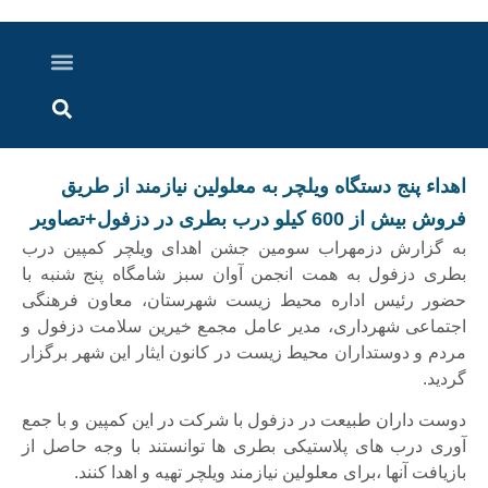
درباره ما
ارسال خبر
ارتباط با ما
پرونده ویژه
اخبار ایران و جهان
اخبار دزفول
گزارش های ویدویی
اخبار خوزستان
اهداء پنج دستگاه ویلچر به معلولین نیازمند از طریق
فروش بیش از 600 کیلو درب بطری در دزفول+تصاویر
به گزارش دزمهراب سومین جشن اهدای ویلچر کمپین درب
بطری دزفول به همت انجمن آوان سبز شامگاه پنج شنبه با
حضور رئيس اداره محیط زیست شهرستان، معاون فرهنگی
اجتماعی شهرداری، مدیر عامل مجمع خیرین سلامت دزفول و
مردم و دوستداران محیط زیست در کانون ایثار این شهر برگزار
گردید.
دوست داران طبیعت در دزفول با شرکت در این کمپین و با جمع
آوری درب های پلاستیکی بطری ها توانستند با وجه حاصل از
بازیافت آنها ،برای معلولین نیازمند ویلچر تهیه و اهدا کنند.