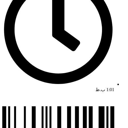
1:01 ب.ظ