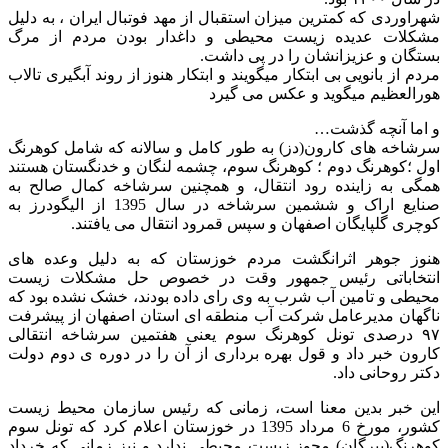
اوردی که کمترین میزان استقبال از مهد فوتبال ایران ، به دلیل
کلات عدیده زیست محیطی و داغدار بودن مردم از مرگ
گان و عزیزانشان را در پی داشت.
م از بانویی بی ابتکار میگویند و ابتکار هنوز از روند آبگیری تالاب
رالعظیم میگوید و عکس می گیرد
اما آنچه گذشت…
شاخه های کارون(دز) به طور کامل و سالانه که شامل کوهرنگ
ل ؛کوهرنگ دوم ؛ کوهرنگ سوم، چشمه لنگان و خدنگستان هستند
گی به زاینده رود انتقال، و همچنین سرشاخه کمال صالح به
صنایع اراک و ششمین سرشاخه در سال 1395 از الیگودرز به
ری گلپایگان اصفهان و سپس قمرود انتقال می یافتند.
وز جوهر اثرانگشت مردم خوزستان که به دلیل وعده های
تخاباتی رئیس جمهور وقت در خصوص حل مشکلات زیست
طی و تامین آب شرب به وی رای داده بودند، خشک نشده بود که
گهان مدیرعامل شرکت آب منطقه ای استان اصفهان از پیشرفت
۹۷ درصدی تونل کوهرنگ سوم یعنی هفتمین سرشاخه انتقالی
ون خبر داد و قول بهره برداری از آن را در دوره ی دوم دولت
ر روحانی داد.
ن خبر بدین معنا است، زمانی که رئیس سازمان محیط زیست
کشور، مورخ 6 مرداد 1395 در خوزستان اعلام کرد که تونل سوم
هرنگ(بیرگان) مجوز زیست محیطی ندارد و نیز زمانی که خرداد