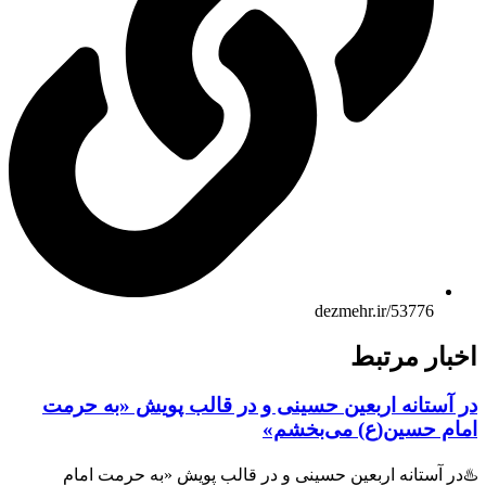
dezmehr.ir/53776
بار مرتبط
 آستانه اربعین حسینی و در قالب پویش «به حرمت
ام حسین(ع) می‌بخشم»
ر آستانه اربعین حسینی و در قالب پویش «به حرمت امام