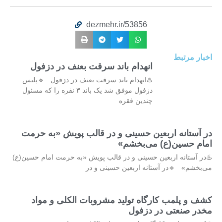
dezmehr.ir/53856
اخبار مرتبط
انهدام باند سرقت بعنف در دزفول
♨️انهدام باند سرقت بعنف در دزفول 🔹پلیس
دزفول موفق شد یک باند ۳ نفره را که مسئول
چندین فقره
در آستانه اربعین حسینی و در قالب پویش «به حرمت
امام حسین(ع) می‌بخشم»
♨️در آستانه اربعین حسینی و در قالب پویش «به حرمت امام حسین(ع)
می‌بخشم» 🔹در آستانه اربعین حسینی و در
کشف و پلمب کارگاه تولید مشروبات الکلی و مواد
مخدر صنعتی در دزفول