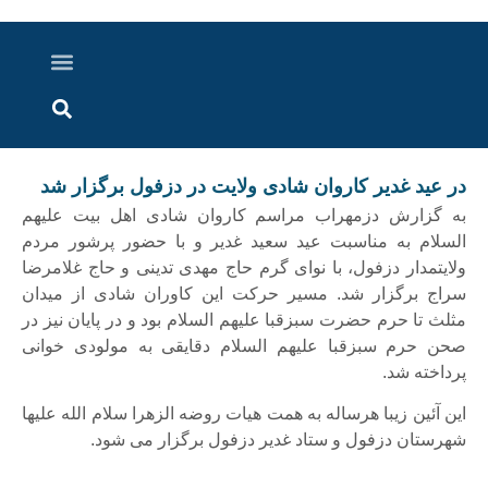
درباره ما
ارسال خبر
ارتباط با ما
پرونده ویژه
اخبار ایران و جهان
اخبار دزفول
گزارش های ویدویی
اخبار خوزستان
در عید غدیر کاروان شادی ولایت در دزفول برگزار شد
به گزارش دزمهراب مراسم کاروان شادی اهل بیت علیهم
السلام به مناسبت عید سعید غدیر و با حضور پرشور مردم
ولایتمدار دزفول، با نوای گرم حاج مهدی تدینی و حاج غلامرضا
سراج برگزار شد. مسیر حرکت این کاوران شادی از میدان
مثلث تا حرم حضرت سبزقبا علیهم السلام بود و در پایان نیز در
صحن حرم سبزقبا علیهم السلام دقایقی به مولودی خوانی
پرداخته شد.
این آئین زیبا هرساله به همت هیات روضه الزهرا سلام الله علیها
شهرستان دزفول و ستاد غدیر دزفول برگزار می شود.