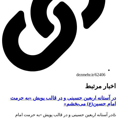
dezmehr.ir/62406
بار مرتبط
 آستانه اربعین حسینی و در قالب پویش «به حرمت
ام حسین(ع) می‌بخشم»
ر آستانه اربعین حسینی و در قالب پویش «به حرمت امام