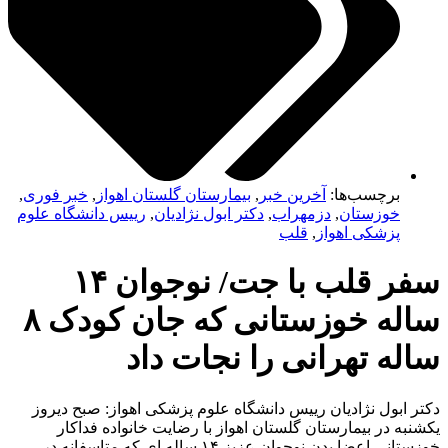
برچسب‌ها:
آخرین خبر
,
بیمارستان گلستان اهواز
,
خبر فوری
,
خوزستان
,
دزمهراب
,
دکتر ابول نژادیان
,
رییس دانشگاه علوم
پزشکی اهواز
,
قلب
سفر قلب با جت/ نوجوان ۱۴
ساله خوزستانی که جان کودک ۸
له تهرانی را نجات داد
ر ابول نژادیان رییس دانشگاه علوم پزشکی اهواز: صبح دیروز
نبه در بیمارستان گلستان اهواز با رضایت خانواده فداکار
خوزستانی اعضا بدن نوجوان عزیز ۱۴ ساله ای که متاسفانه در