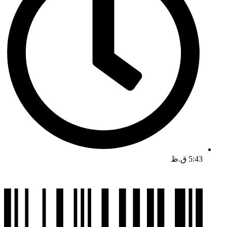
5:43 ق.ظ