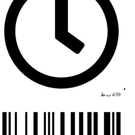
4:59 ب.ظ