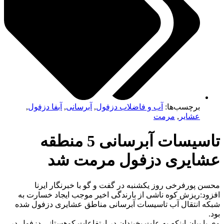
برچسب‌ها:
آب و فاضلاب دزفول
,
آبرسانی
,
آبفا دزفول
,
عشایر
,
مرمت
تاسیسات آبرسانی 5 منطقه
ایری دزفول مرمت شد
 پورفرخی روز یکشنبه در گفت و گو با خبرنگار ایرنا
د:ریزش کوه ناشی از بارندگی اخیر موجب ایجاد خسارت به
 انتقال آب تاسیسات آبرسانی مناطق عشایری دزفول شده
 بیان اینکه به علت یخبندان در ارتفاعات کوهستانی دزفول در