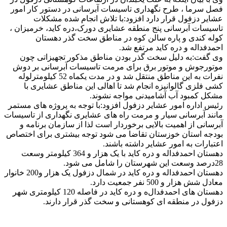
سرما ، طرح نگهداری تاسیسات آبرسانی در دستور کار امور
ر دزفول قرار دارد افزود:با تلاش انجام شده مشکلات
سات آبرسانی پنج منطقه عشایری دورک،دره کاید، خرمیزان ،
 کندی و پاره سالن کوه در مناطق سخت گذر دهستان
داله و دره کاید مرتفع شد.
فت:به دلیل سخت گذر بودن مناطق مذکور تجهیزاتی چون
رجوش و موتور برق برای مرمت تاسیسات آبرسانی بر دوش
نفرات به این مناطق منتقل شد و در مدت یکماه 52 کیلومترلوله
فلزی گالوانیزه انجام شد تا اهالی این مناطق عشایری با
 کمبود آب آشامیدنی مواجه نشوند.
 اداره امور عشایر دزفول افزود:با توجه به پروژه های مستمر
د آبرسانی سیار و مرمت راه های عشایری نگهداری از تاسیسات
نی از اهمیت بالایی برخوردار است لذا از سازمان برنامه و
ه استان خوزستان تقاضا می شود توجه بیشتری برای اختصاص
رات به امور عشایر داشته باشند.
دهستان احمدفداله و دره کاید با یک هزار و 364 کیلومتر وسعت
دهستان احمدفداله و دره کاید در شمال دزفول یک هزار و200 خانوار
 هزار و 500 نفر جمعیت دارد.
ان های احمدفدال
ه و دره کاید در فاصله 120 کیلومتری شهر
ل در منطقه ای کوهستانی و سخت گذر قرار دارند.