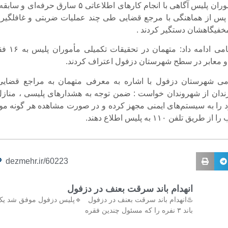
وی افزود: مأموران پلیس آگاهی با انجام کارهای اطلاعاتی ۵ سارق حرفه‌ای و 
پس از هماهنگی با مرجع قضایی طی چند عملیات ضربتی و غافلگیران
مخفیگاهشان دستگیر کردند .
این مقام انتظامی ادامه داد: متهمان د
 معابر در سطح شهرستان دزفول اعتراف کردند.
امی شهرستان دزفول با اشاره به معرفی متهمان به مراجع قضایی
 زندان از شهروندان خواست : ضمن توجه به هشدارهای پلیسی ، منازل
 را به سیستم‌های ایمنی مجهز کرده و در صورت مشاهده هر گونه موا
 تلفن ۱۱۰ به پلیس اطلاع دهند.
dezmehr.ir/60223
انهدام باند سرقت بعنف در دزفول
♨️انهدام باند سرقت بعنف در دزفول 🔹پلیس دزفول موفق شد ی
باند ۳ نفره را که مسئول چندین فقره