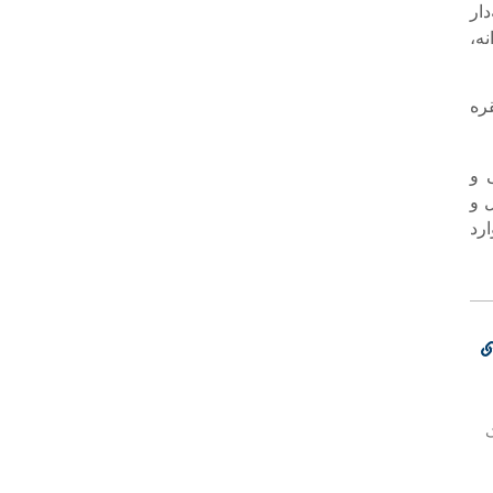
سابقه‌دار
ه،
ر تحقیقات تکمیلی مأموران پلیس به ۱۶ فقره
 و
 و
رد
ک