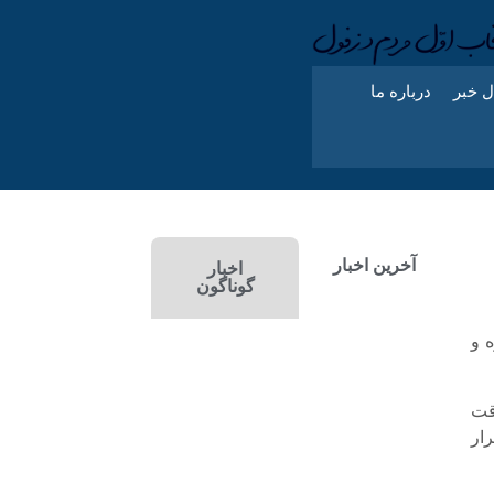
ل خبر
درباره ما
آخرین اخبار
اخبار
گوناگون
قت مغازه و
قت
ار