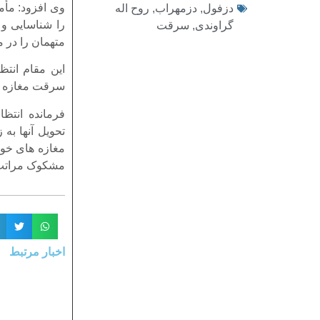
دزفول
,
دزمهراب
,
روح اله
را شناسایی و 
گراوندی
,
سرقت
متهمان را در 
سرقت مغازه و
فرمانده انتظ
تحویل آنها به
مغازه های خود
مشکوک مراتب را از طریق
اخبار مرتبط