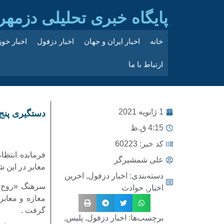
پایگاه خبری تحلیلی دزمهر
خانه
اخبار ایران و جهان
اخبار دزفول
اخبار خو
ارتباط با ما
1 ژانویه 2021
دستگیری پنج
4:15 ق.ظ
کد خبر: 60223
علی شمشیرگر
معابر در این ش
دسته‌بندی:
اخبار دزفول
,
اخرین
سرهنگ «روح ا
اخبار
,
حوادث
مغازه و معاب
گرفت .
برچسب‌ها:
اخبار دزفول
,
پلیس
,