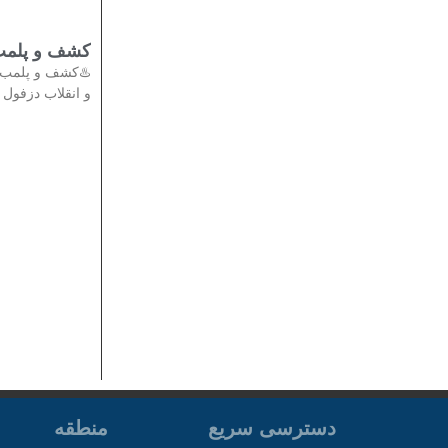
تی در دزفول
دادستان عمومی
انقلاب دزفول از
منطقه
دسترسی سریع