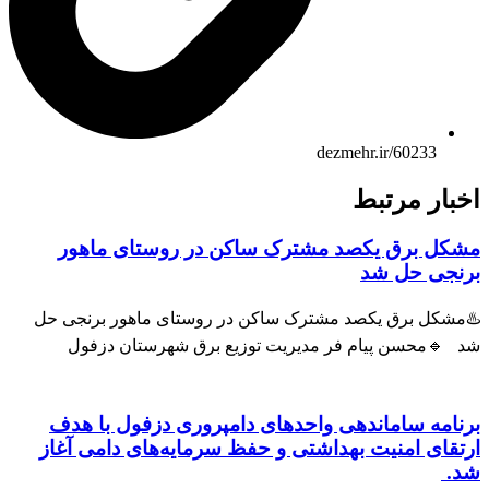
dezmehr.ir/60233
اخبار مرتبط
مشکل برق یکصد مشترک ساکن در روستای ماهور
برنجی حل شد
♨️مشکل برق یکصد مشترک ساکن در روستای ماهور برنجی حل
شد 🔹محسن پیام فر مدیریت توزیع برق شهرستان دزفول
برنامه ساماندهی واحدهای دامپروری دزفول با هدف
ارتقای امنیت بهداشتی و حفظ سرمایه‌های دامی آغاز
شد.