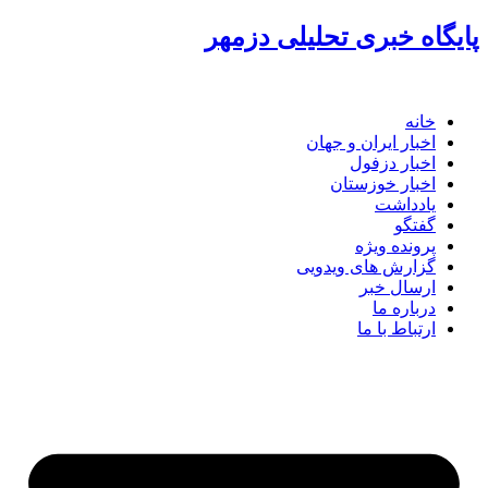
پرش
پایگاه خبری تحلیلی دزمهر
به
محتوا
خانه
اخبار ایران و جهان
اخبار دزفول
اخبار خوزستان
یادداشت
گفتگو
پرونده ویژه
گزارش های ویدویی
ارسال خبر
درباره ما
ارتباط با ما