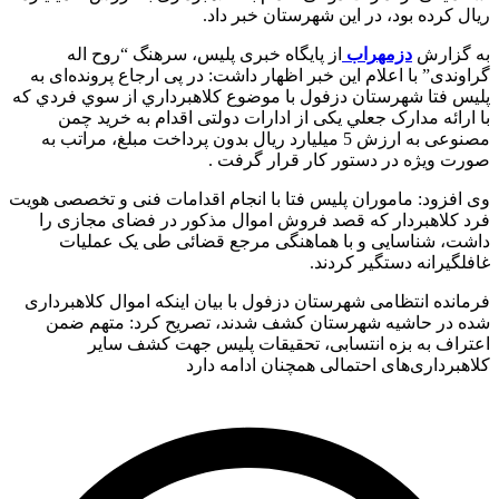
کرده بود، در این شهرستان خبر داد.
زارش
دزمهراب
از پایگاه خبری پلیس، سرهنگ “روح اله
دی” با اعلام این خبر اظهار داشت: در پی ارجاع پرونده‌ای به
 فتا شهرستان دزفول با موضوع کلاهبرداري از سوي فردي که
ائه مدارک جعلي یکی از ادارات دولتی اقدام به خرید چمن
مصنوعی به ارزش 5 میلیارد ریال بدون پرداخت مبلغ، مراتب به
 ويژه در دستور کار قرار گرفت .
فزود: ماموران پلیس فتا با انجام اقدامات فنی و تخصصی هویت
کلاهبردار که قصد فروش اموال مذکور در فضای مجازی را
، شناسایی و با هماهنگی مرجع قضائی طی یک عملیات
یرانه دستگیر کردند.
ده انتظامی شهرستان دزفول با بیان اینکه اموال کلاهبرداری
در حاشیه شهرستان کشف شدند، تصریح کرد: متهم ضمن
اف به بزه انتسابی، تحقیقات پلیس جهت کشف سایر
رداری‌های احتمالی همچنان ادامه دارد