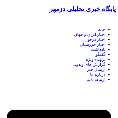
پرش
پایگاه خبری تحلیلی دزمهر
به
محتوا
خانه
اخبار ایران و جهان
اخبار دزفول
اخبار خوزستان
یادداشت
گفتگو
پرونده ویژه
گزارش های ویدویی
ارسال خبر
درباره ما
ارتباط با ما