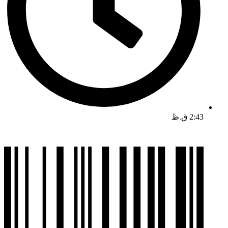
2:43 ق.ظ