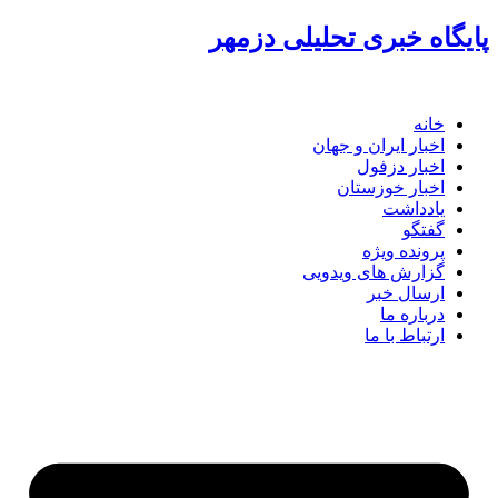
پرش
پایگاه خبری تحلیلی دزمهر
به
محتوا
خانه
اخبار ایران و جهان
اخبار دزفول
اخبار خوزستان
یادداشت
گفتگو
پرونده ویژه
گزارش های ویدویی
ارسال خبر
درباره ما
ارتباط با ما