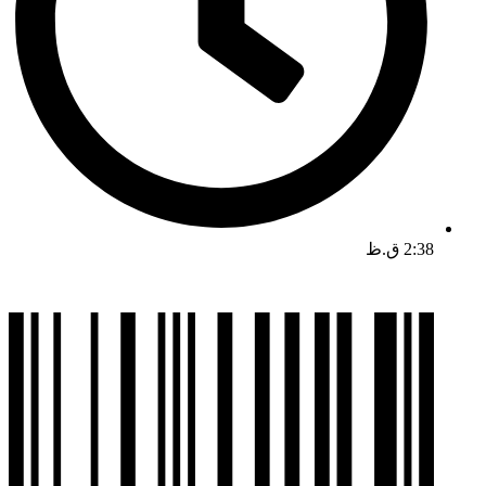
2:38 ق.ظ