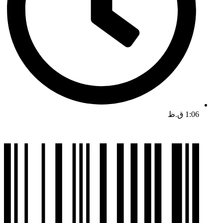
1:06 ق.ظ